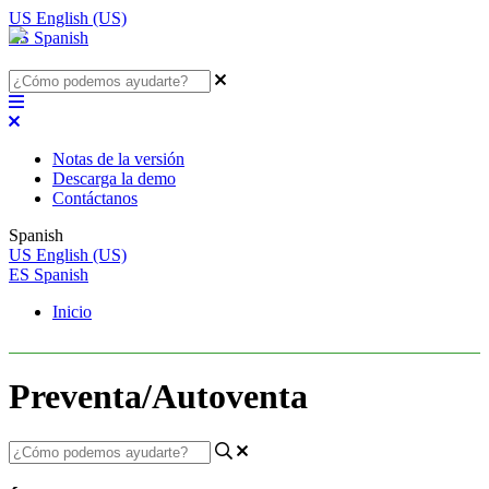
US
English (US)
ES
Spanish
Notas de la versión
Descarga la demo
Contáctanos
Spanish
US
English (US)
ES
Spanish
Inicio
Preventa/Autoventa