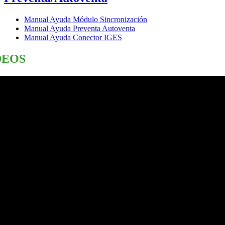
Manual Ayuda Módulo Sincronización
Manual Ayuda Preventa Autoventa
Manual Ayuda Conector IGES
DEOS