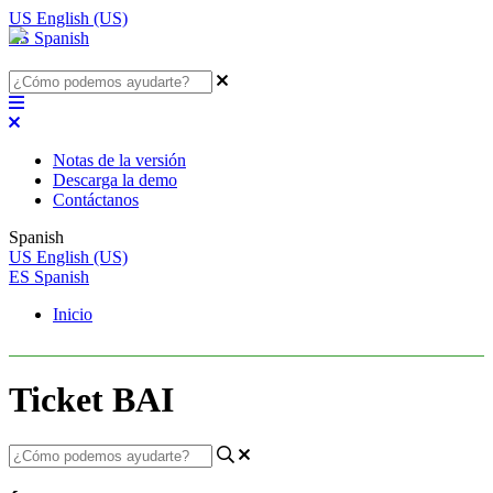
US
English (US)
ES
Spanish
Notas de la versión
Descarga la demo
Contáctanos
Spanish
US
English (US)
ES
Spanish
Inicio
Ticket BAI