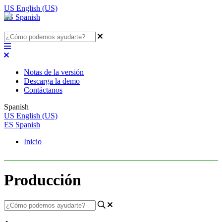
US
English (US)
ES
Spanish
Notas de la versión
Descarga la demo
Contáctanos
Spanish
US
English (US)
ES
Spanish
Inicio
Producción