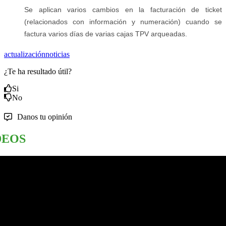
Se aplican varios cambios en la facturación de ticket
(relacionados con información y numeración) cuando se
factura varios días de varias cajas TPV arqueadas.
actualización
noticias
¿Te ha resultado útil?
Si
No
Danos tu opinión
DEOS