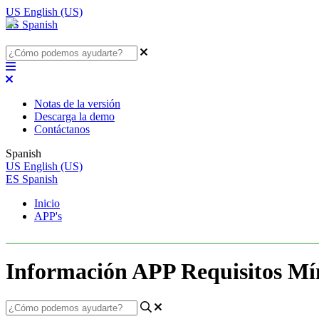
US
English (US)
ES
Spanish
Notas de la versión
Descarga la demo
Contáctanos
Spanish
US
English (US)
ES
Spanish
Inicio
APP's
Información APP Requisitos M