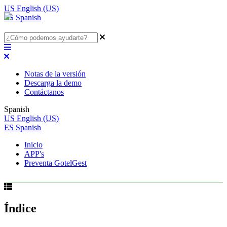
US
English (US)
ES
Spanish
Notas de la versión
Descarga la demo
Contáctanos
Spanish
US
English (US)
ES
Spanish
Inicio
APP's
Preventa GotelGest
Índice