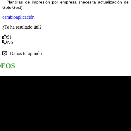
Plantillas de impresión por empresa (necesita actualización de
GotelGest).
cambio
aplicación
¿Te ha resultado útil?
Si
No
Danos tu opinión
DEOS