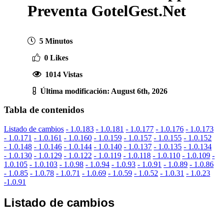
Preventa GotelGest.Net
5 Minutos
0 Likes
1014 Vistas
Última modificación: August 6th, 2026
Tabla de contenidos
Listado de cambios
- 1.0.183
- 1.0.181
- 1.0.177
- 1.0.176
- 1.0.173
- 1.0.171
- 1.0.161
- 1.0.160
- 1.0.159
- 1.0.157
- 1.0.155
- 1.0.152
- 1.0.148
- 1.0.146
- 1.0.144
- 1.0.140
- 1.0.137
- 1.0.135
- 1.0.134
- 1.0.130
- 1.0.129
- 1.0.122
- 1.0.119
- 1.0.118
- 1.0.110
- 1.0.109
-
1.0.105
- 1.0.103
- 1.0.98
- 1.0.94
- 1.0.93
- 1.0.91
- 1.0.89
- 1.0.86
- 1.0.85
- 1.0.78
- 1.0.71
- 1.0.69
- 1.0.59
- 1.0.52
- 1.0.31
- 1.0.23
-1.0.91
Listado de cambios